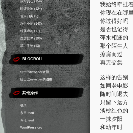
我写我心
(154)
我始终牵挂
时评快呛
(124)
你现在在哪
暂未归类
(5)
你过得好吗
浮生小记
(147)
是否也记得
纯属虚构
(11)
萍水相逢的
自游世界
(196)
那个陌生人
黑白手绘
(13)
擦肩而过
BLOGROLL
再无交集
纽士巴newsbar微博
这样的告别
纽士巴newsbar的图虫
如同老电影
随时间退去
其他操作
只留下远方
登录
淡桃红色的
条目 feed
一抹夕阳
评论 feed
和幼年时
WordPress.org