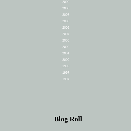
2009
2008
2007
2006
2005
2004
2003
2002
2001
2000
1999
1997
1994
Blog Roll