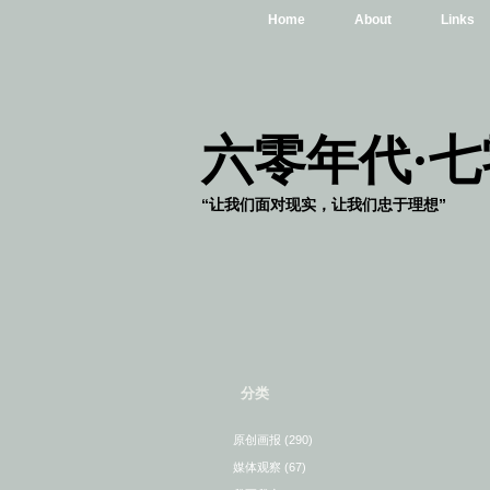
Home
About
Links
六零年代·
“让我们面对现实，让我们忠于理想”
分类
原创画报
(290)
媒体观察
(67)