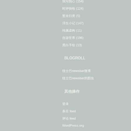
我写我心
(154)
时评快呛
(124)
暂未归类
(5)
浮生小记
(147)
纯属虚构
(11)
自游世界
(196)
黑白手绘
(13)
BLOGROLL
纽士巴newsbar微博
纽士巴newsbar的图虫
其他操作
登录
条目 feed
评论 feed
WordPress.org