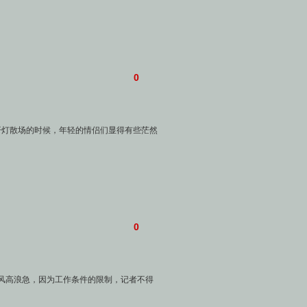
0
开灯散场的时候，年轻的情侣们显得有些茫然
0
风高浪急，因为工作条件的限制，记者不得