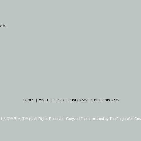
的图虫
Home
|
About
|
Links
|
Posts RSS
|
Comments RSS
11 六零年代·七零年代. All Rights Reserved. Greyzed Theme created by
The Forge Web Crea