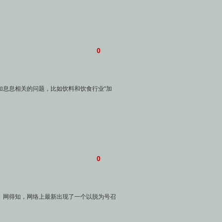
0
加息息相关的问题，比如饮料和饮食行业“加
0
》网得知，网络上最新出现了一个以脱为号召