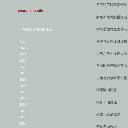
目不识丁时嗜爱诗歌
疲惫不堪时纵横江湖
太平盛世时金戈铁马
POST ARCHIVES
春暖花开时迷路冰原
2026
2022
世界尽头处发现大陆
2021
2020
日出时分哼唱小夜曲
2019
2018
生命之歌祭献于亡灵
2017
2016
雨季汹涌而至
2015
2014
河床干涸见底
2013
2012
夜里却总是做梦
2011
2010
梦见自由火炬