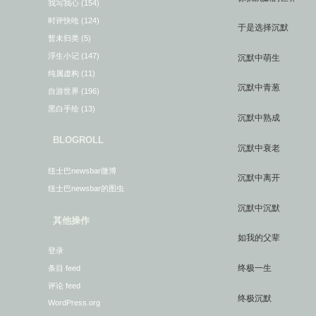
我写我心
(154)
时评快呛
(124)
于是选择沉默
暂未归类
(5)
浮生小记
(147)
沉默中萌生
纯属虚构
(11)
沉默中青葱
自游世界
(196)
黑白手绘
(13)
沉默中熟成
BLOGROLL
沉默中衰老
纽士巴newsbar微博
沉默中离开
纽士巴newsbar的图虫
沉默中沉默
其他操作
如我的父辈
登录
终极一生
条目 feed
评论 feed
终极沉默
WordPress.org