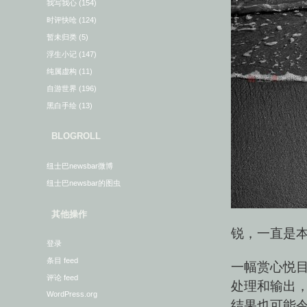
我写我心
(154)
时评快呛
(124)
暂未归类
(5)
浮生小记
(147)
纯属虚构
(11)
自游世界
(196)
黑白手绘
(13)
BLOGROLL
纽士巴newsbar微博
纽士巴newsbar的图虫
其他操作
锐，一直是
登录
条目 feed
一幅赏心悦
评论 feed
处理和输出
WordPress.org
结果也可能