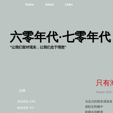
Home
About
Links
六零年代·七零年代
“让我们面对现实，让我们忠于理想”
只有
分类
Posted: 2011
当走过的路变成迷途
原创画报
(290)
倒卧在荆棘中
媒体观察
(67)
刺痛令你醒来