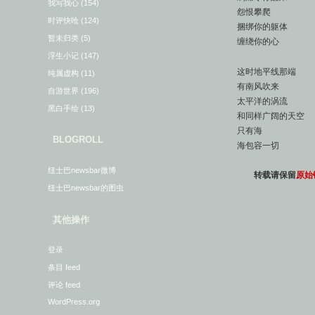
我写我心
(154)
怨恨攀爬
时评快呛
(124)
捆绑你的躯体
暂未归类
(5)
缠绕你的心
浮生小记
(147)
这时地平线那端
纯属虚构
(11)
有南风吹来
自游世界
(196)
太平洋的涡流
黑白手绘
(13)
和同样广阔的天空
只有海
BLOGROLL
海包容一切
纽士巴newsbar微博
转载请保留
原始
纽士巴newsbar的图虫
其他操作
登录
条目 feed
评论 feed
WordPress.org