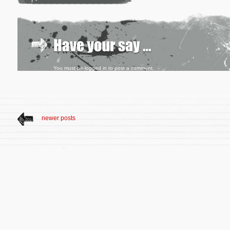
You must be
logged in
to post a comment.
newer posts