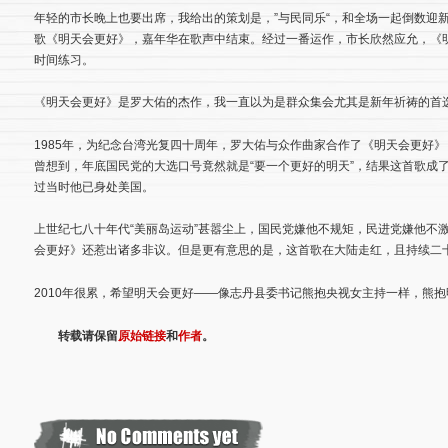
年轻的市长晚上也要出席，我给出的策划是，”与民同乐“，和全场一起倒数迎
歌《明天会更好》，嘉年华在歌声中结束。经过一番运作，市长欣然应允，《
时间练习。
《明天会更好》是罗大佑的杰作，我一直以为是群众集会尤其是新年祈祷的首
1985年，为纪念台湾光复四十周年，罗大佑与众作曲家合作了《明天会更好》
曾想到，年底国民党的大选口号竟然就是“要一个更好的明天”，结果这首歌成了
过当时他已身处美国。
上世纪七八十年代“美丽岛运动”甚嚣尘上，国民党嫌他不规矩，民进党嫌他不
会更好》还惹出诸多非议。但是更有意思的是，这首歌在大陆走红，且持续二
2010年很累，希望明天会更好——像志丹县委书记熊抱央视女主持一样，熊抱明
转载请保留
原始链接
和
作者
。