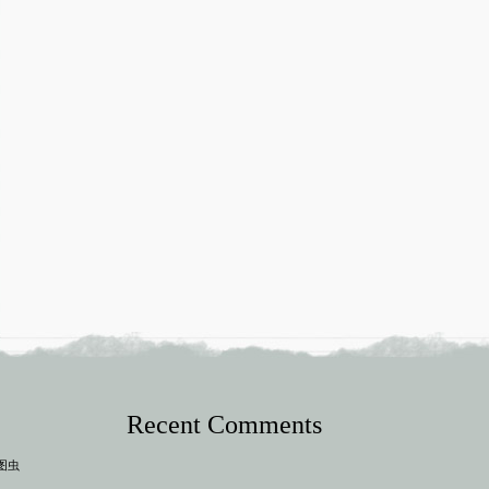
Recent Comments
的图虫