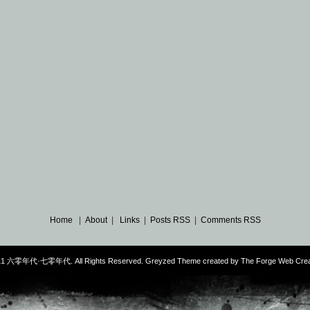
Home
|
About
|
Links
|
Posts RSS
|
Comments RSS
11 六零年代·七零年代. All Rights Reserved. Greyzed Theme created by
The Forge Web Crea