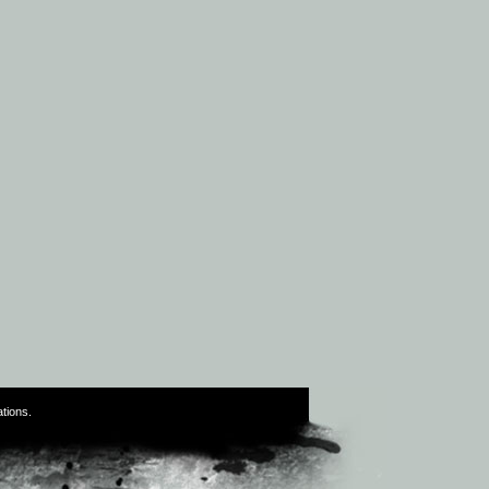
tions
.