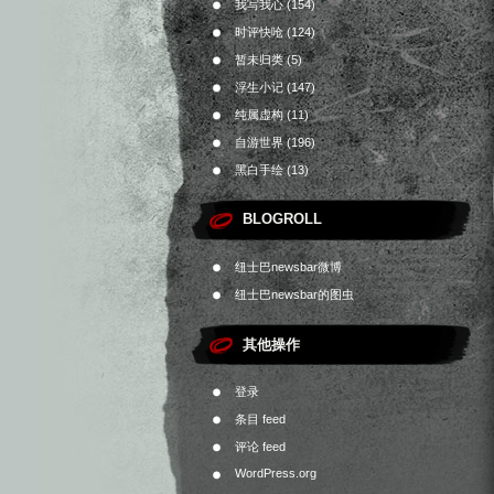
我写我心
(154)
时评快呛
(124)
暂未归类
(5)
浮生小记
(147)
纯属虚构
(11)
自游世界
(196)
黑白手绘
(13)
BLOGROLL
纽士巴newsbar微博
纽士巴newsbar的图虫
其他操作
登录
条目 feed
评论 feed
WordPress.org