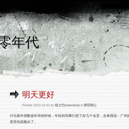
七零年代
明天更好
Posted: 2010-12-31 by
纽士巴(newsbar)
in
我写我心
讨论新年倒数嘉年华的时候，年轻的同事们想了好几个名堂，后来我说：广州
坚持也就服从了。