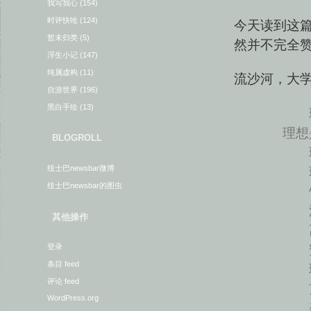
我写我心
(154)
时评快呛
(124)
今天读到这
暂未归类
(5)
然并不完全
浮生小记
(147)
纯属虚构
(11)
流沙河，大
自游世界
(196)
黑白手绘
(13)
理
理想
BLOGROLL
理
理
纽士巴newsbar微博
纽士巴newsbar的图虫
饥
温
其他操作
离
安
登录
条目 feed
理
评论 feed
贯
WordPress.org
美