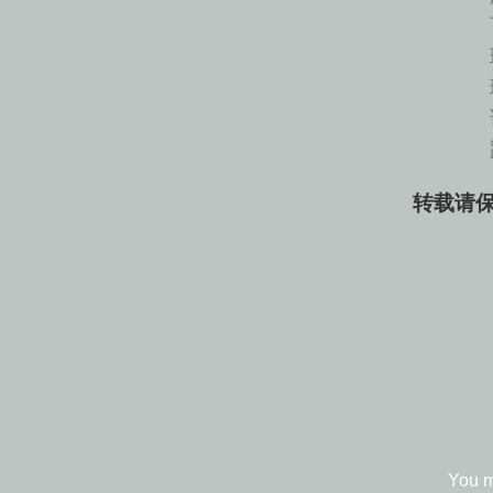
可
理
理
请
路
转载请保
You 