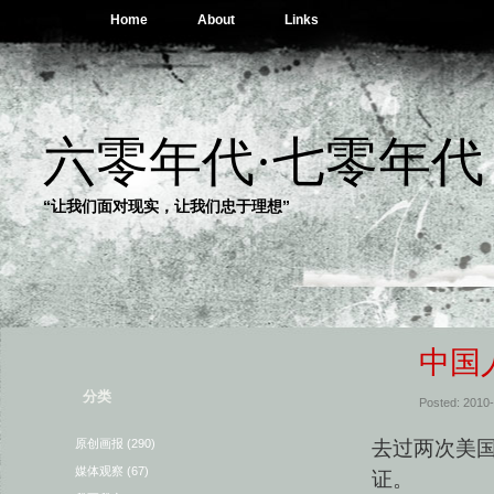
Home
About
Links
六零年代·七零年代
“让我们面对现实，让我们忠于理想”
中国
分类
Posted: 2010
去过两次美
原创画报
(290)
媒体观察
(67)
证。