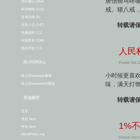
唐僧骑马咚
我写我心
(154)
戒。猪八戒，
时评快呛
(124)
暂未归类
(5)
转载请保
浮生小记
(147)
纯属虚构
(11)
自游世界
(196)
黑白手绘
(13)
人民
BLOGROLL
Posted: 5th 
小时候更喜
纽士巴newsbar微博
味，满天灯饰
纽士巴newsbar的图虫
其他操作
转载请保
登录
条目 feed
1%
评论 feed
WordPress.org
Posted: 2nd 