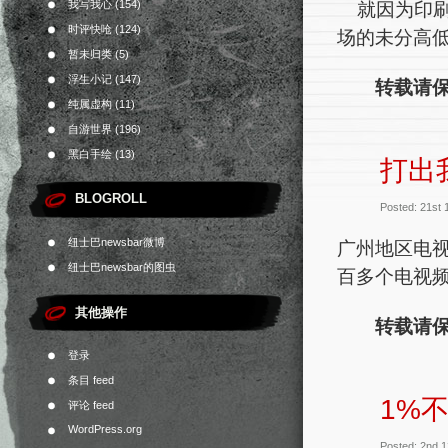
我写我心
(154)
就因为印刷
时评快呛
(124)
场的未分高低
暂未归类
(5)
浮生小记
(147)
转载请保
纯属虚构
(11)
自游世界
(196)
黑白手绘
(13)
打出
BLOGROLL
Posted: 21st
纽士巴newsbar微博
广州地区电
纽士巴newsbar的图虫
百多个电视频
其他操作
转载请保
登录
条目 feed
1%
评论 feed
WordPress.org
Posted: 2nd 